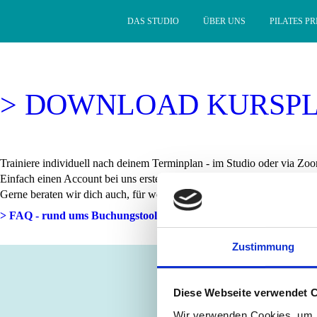
Kursplan
DAS STUDIO
ÜBER UNS
PILATES PR
> DOWNLOAD KURSP
Trainiere individuell nach deinem Terminplan - im Studio oder via Zoo
Einfach einen Account bei uns erstellen (Button rechts "Login/Regist
Gerne beraten wir dich auch, für welche Gruppe du am besten geeignet 
> FAQ - rund ums Buchungstool
Zustimmung
Diese Webseite verwendet 
Wir verwenden Cookies, um I