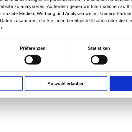
ÜBER UNS
Website zu analysieren. Außerdem geben wir Informationen zu I
r soziale Medien, Werbung und Analysen weiter. Unsere Partner
 Daten zusammen, die Sie ihnen bereitgestellt haben oder die s
n.
AUM - Studio für ganzheitliche Bewegung GmbH
Hilbringer Str. 3
66663 Merzig
info@pilatess
Präferenzen
Statistiken
Auswahl erlauben